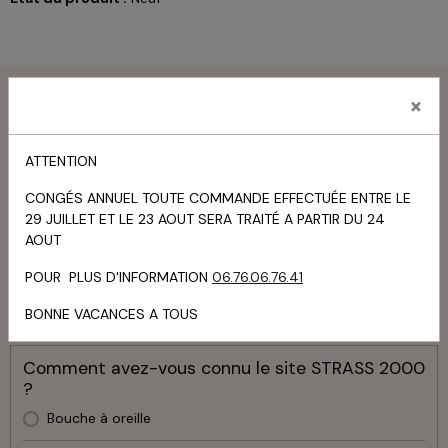
Menu
×
Livre d'or
ATTENTION
TOUS LES MESSAGES
CONGÉS ANNUEL TOUTE COMMANDE EFFECTUÉE ENTRE LE
29 JUILLET ET LE 23 AOUT SERA TRAITÉ A PARTIR DU 24
Panier
AOUT
Votre panier est vide
POUR PLUS D'INFORMATION
06.76.06.76.41
BONNE VACANCES A TOUS
Sondage
Comment avez-vous connu le site STRASS 2000
?
Bouche à oreille