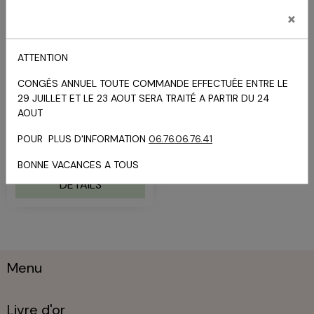
×
Blusher High Light
ATTENTION
5192 - Kryolan
CONGÉS ANNUEL TOUTE COMMANDE EFFECTUÉE ENTRE LE
High LightBlusher dans un
29 JUILLET ET LE 23 AOUT SERA TRAITÉ A PARTIR DU 24
boîtier élégant avec un
AOUT
miroir et un petit pinceau.
Blusher...
POUR PLUS D'INFORMATION
06.76.06.76.41
20.65€
TTC
BONNE VACANCES A TOUS
DÉTAILS
Menu
Livre d'or