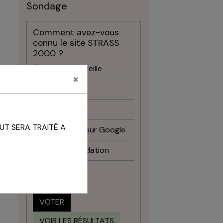
Sondage
Comment avez-vous
connu le site STRASS
2000 ?
Bouche à oreille
×
Facebook
Instagram
UT SERA TRAITÉ A
Recherche sur Google
Recommandation
Autre
VOTER
VOIR LES RÉSULTATS