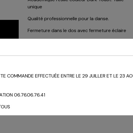
unique
Qualité professionnelle pour la danse.
Fermeture dans le dos avec fermeture éclaire
Disponibilité :
En stock
71.00€ TTC
E COMMANDE EFFECTUÉE ENTRE LE 29 JUILLER ET LE 23 AO
AJOUTER AU PANIER
TION 06.76.06.76.41
État du produit :
Neuf
TOUS