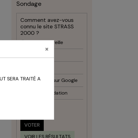
Sondage
Comment avez-vous
connu le site STRASS
2000 ?
Bouche à oreille
×
Facebook
Instagram
UT SERA TRAITÉ A
Recherche sur Google
Recommandation
Autre
VOTER
VOIR LES RÉSULTATS