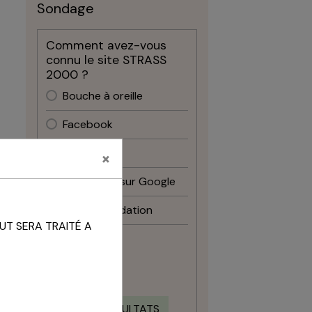
Sondage
Comment avez-vous
connu le site STRASS
2000 ?
Bouche à oreille
Facebook
Instagram
×
Recherche sur Google
Recommandation
UT SERA TRAITÉ A
Autre
VOTER
VOIR LES RÉSULTATS