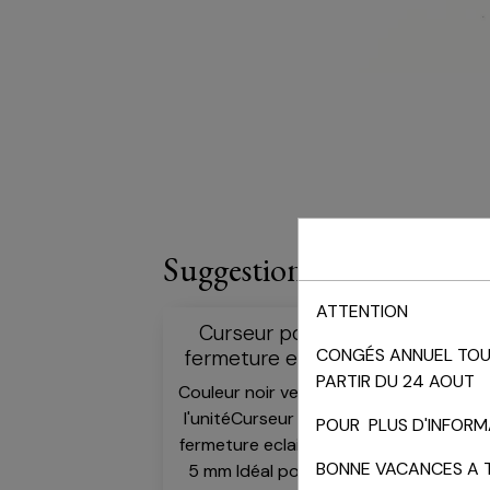
Suggestions
ATTENTION
Curseur pour
CONGÉS ANNUEL TOUT
fermeture eclair
PARTIR DU 24 AOUT
Couleur noir vendu à
l'unitéCurseur pour
POUR PLUS D'INFORMA
fermeture eclair noir
BONNE VACANCES A 
5 mm Idéal pour la