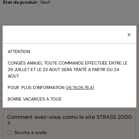
État du produit :
Neuf
Menu
×
Livre d'or
ATTENTION
TOUS LES MESSAGES
CONGÉS ANNUEL TOUTE COMMANDE EFFECTUÉE ENTRE LE
29 JUILLET ET LE 23 AOUT SERA TRAITÉ A PARTIR DU 24
Panier
AOUT
POUR PLUS D'INFORMATION
06.76.06.76.41
Votre panier est vide
BONNE VACANCES A TOUS
Sondage
Comment avez-vous connu le site STRASS 2000
?
Bouche à oreille