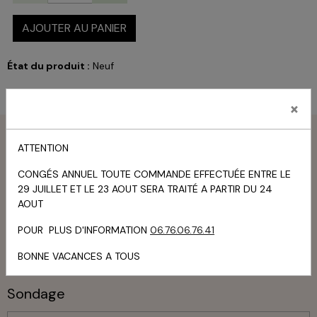
AJOUTER AU PANIER
État du produit :
Neuf
×
Menu
ATTENTION
Livre d'or
CONGÉS ANNUEL TOUTE COMMANDE EFFECTUÉE ENTRE LE
29 JUILLET ET LE 23 AOUT SERA TRAITÉ A PARTIR DU 24
TOUS LES MESSAGES
AOUT
POUR PLUS D'INFORMATION
06.76.06.76.41
Panier
BONNE VACANCES A TOUS
Votre panier est vide
Sondage