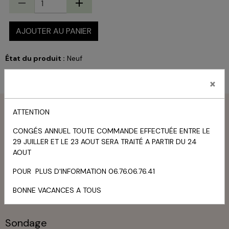
AJOUTER AU PANIER
État du produit :
Neuf
×
Menu
ATTENTION
CONGÉS ANNUEL TOUTE COMMANDE EFFECTUÉE ENTRE LE
Livre d'or
29 JUILLER ET LE 23 AOUT SERA TRAITÉ A PARTIR DU 24
AOUT
TOUS LES MESSAGES
POUR PLUS D'INFORMATION 06.76.06.76.41
Panier
BONNE VACANCES A TOUS
Votre panier est vide
Sondage