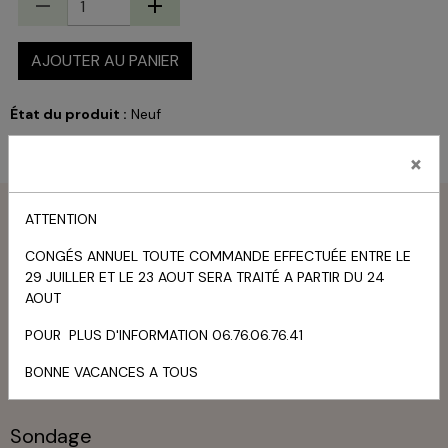
AJOUTER AU PANIER
État du produit :
Neuf
×
Menu
ATTENTION
CONGÉS ANNUEL TOUTE COMMANDE EFFECTUÉE ENTRE LE
Livre d'or
29 JUILLER ET LE 23 AOUT SERA TRAITÉ A PARTIR DU 24
AOUT
TOUS LES MESSAGES
POUR PLUS D'INFORMATION 06.76.06.76.41
Panier
BONNE VACANCES A TOUS
Votre panier est vide
Sondage