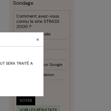
Sondage
Comment avez-vous
connu le site STRASS
2000 ?
Bouche à oreille
×
Facebook
Instagram
UT SERA TRAITÉ A
Recherche sur Google
Recommandation
Autre
VOTER
VOIR LES RÉSULTATS