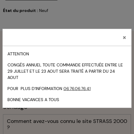
État du produit :
Neuf
×
Menu
ATTENTION
Livre d'or
CONGÉS ANNUEL TOUTE COMMANDE EFFECTUÉE ENTRE LE
TOUS LES MESSAGES
29 JUILLET ET LE 23 AOUT SERA TRAITÉ A PARTIR DU 24
AOUT
Panier
POUR PLUS D'INFORMATION
06.76.06.76.41
Votre panier est vide
BONNE VACANCES A TOUS
Sondage
Comment avez-vous connu le site STRASS 2000
?