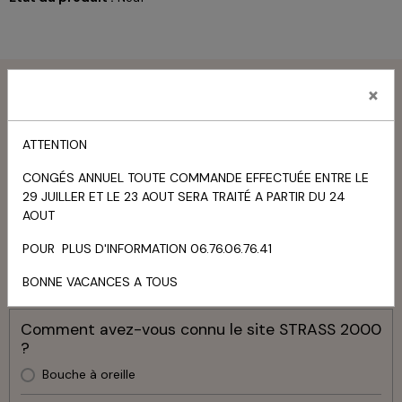
Menu
×
Livre d'or
ATTENTION
TOUS LES MESSAGES
CONGÉS ANNUEL TOUTE COMMANDE EFFECTUÉE ENTRE LE
29 JUILLER ET LE 23 AOUT SERA TRAITÉ A PARTIR DU 24
Panier
AOUT
Votre panier est vide
POUR PLUS D'INFORMATION 06.76.06.76.41
BONNE VACANCES A TOUS
Sondage
Comment avez-vous connu le site STRASS 2000
?
Bouche à oreille