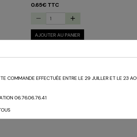
0.65€ TTC
AJOUTER AU PANIER
État du produit :
Neuf
E COMMANDE EFFECTUÉE ENTRE LE 29 JUILLER ET LE 23 AO
TION 06.76.06.76.41
TOUS