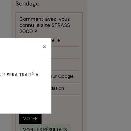
Sondage
Comment avez-vous
connu le site STRASS
2000 ?
Bouche à oreille
×
Facebook
Instagram
UT SERA TRAITÉ A
Recherche sur Google
Recommandation
Autre
VOTER
VOIR LES RÉSULTATS