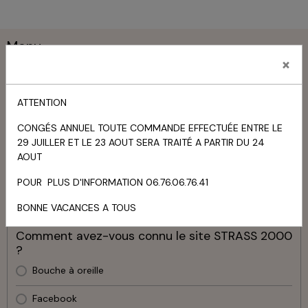
Menu
×
Livre d'or
ATTENTION
TOUS LES MESSAGES
CONGÉS ANNUEL TOUTE COMMANDE EFFECTUÉE ENTRE LE
29 JUILLER ET LE 23 AOUT SERA TRAITÉ A PARTIR DU 24
Panier
AOUT
Votre panier est vide
POUR PLUS D'INFORMATION 06.76.06.76.41
Sondage
BONNE VACANCES A TOUS
Comment avez-vous connu le site STRASS 2000
?
Bouche à oreille
Facebook