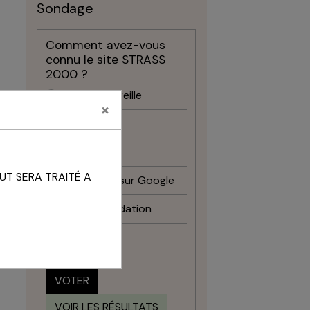
Sondage
Comment avez-vous
connu le site STRASS
2000 ?
Bouche à oreille
×
Facebook
Instagram
UT SERA TRAITÉ A
Recherche sur Google
Recommandation
Autre
VOTER
VOIR LES RÉSULTATS