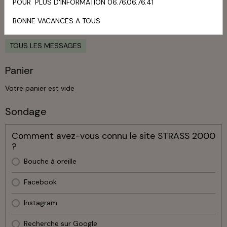
POUR PLUS D'INFORMATION 06.76.06.76.41
BONNE VACANCES A TOUS
Livre d'or
TOUS LES MESSAGES
Panier
Votre panier est vide
Sondage
Comment avez-vous connu le site STRASS 2000
?
Bouche à oreille
Facebook
Instagram
Recherche sur Google