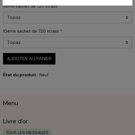
9ème sachet de 720 strass
10ème sachet de 720 strass
AJOUTER AU PANIER
État du produit :
Neuf
Menu
Livre d'or
TOUS LES MESSAGES