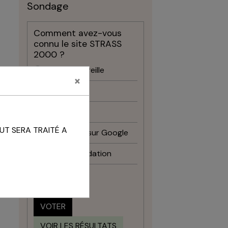
Sondage
Comment avez-vous
connu le site STRASS
2000 ?
Bouche à oreille
×
Facebook
Instagram
UT SERA TRAITÉ A
Recherche sur Google
Recommandation
Autre
VOTER
VOIR LES RÉSULTATS