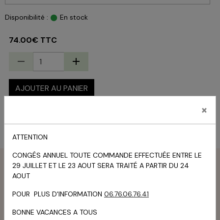
Disponibilité :
En stock
74.00€ TTC
AJOUTER AU PANIER
×
État du produit :
Neuf
ATTENTION
CONGÉS ANNUEL TOUTE COMMANDE EFFECTUÉE ENTRE LE
Menu
29 JUILLET ET LE 23 AOUT SERA TRAITÉ A PARTIR DU 24
AOUT
Livre d'or
POUR PLUS D'INFORMATION
06.76.06.76.41
TOUS LES MESSAGES
BONNE VACANCES A TOUS