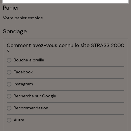
Panier
Votre panier est vide
Sondage
Comment avez-vous connu le site STRASS 2000
?
Bouche à oreille
Facebook
Instagram
Recherche sur Google
Recommandation
Autre