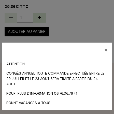
25.36€ TTC
AJOUTER AU PANIER
État du produit :
Neuf
×
ATTENTION
Menu
CONGÉS ANNUEL TOUTE COMMANDE EFFECTUÉE ENTRE LE
29 JUILLER ET LE 23 AOUT SERA TRAITÉ A PARTIR DU 24
Livre d'or
AOUT
POUR PLUS D'INFORMATION 06.76.06.76.41
TOUS LES MESSAGES
BONNE VACANCES A TOUS
Panier