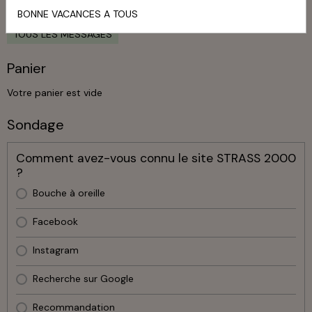
Livre d'or
BONNE VACANCES A TOUS
TOUS LES MESSAGES
Panier
Votre panier est vide
Sondage
Comment avez-vous connu le site STRASS 2000
?
Bouche à oreille
Facebook
Instagram
Recherche sur Google
Recommandation