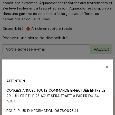
conditions extrêmes. Aquacolor est résistant aux frottements et
s’enlève facilement à l’eau et au savon. Aquacolor est disponible
dans une gamme de couleurs très large, avec différentes
carnations et couleurs vives.
Disponibilité :
Article en rupture totale
Recevoir une alerte de disponibilité
VALIDER
14.00€ TTC
×
État du produit :
Neuf
ATTENTION
CONGÉS ANNUEL TOUTE COMMANDE EFFECTUÉE ENTRE LE
29 JUILLER ET LE 23 AOUT SERA TRAITÉ A PARTIR DU 24
AOUT
Menu
POUR PLUS D'INFORMATION 06.76.06.76.41