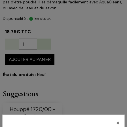
pas d’être poudré. Il se démaquille facilement avec AquaCleans,
ou avec de l’eau et du savon.
Disponibilité :
En stock
18.75€ TTC
AJOUTER AU PANIER
État du produit :
Neuf
Suggestions
Houppé 1720/00 -
Kryolan
×
Diamètre 10 cmHouppette